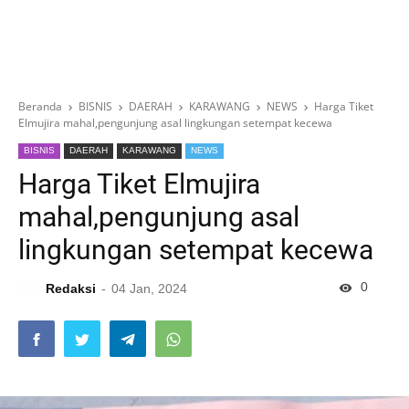
Beranda
BISNIS
DAERAH
KARAWANG
NEWS
Harga Tiket
Elmujira mahal,pengunjung asal lingkungan setempat kecewa
BISNIS
DAERAH
KARAWANG
NEWS
Harga Tiket Elmujira
mahal,pengunjung asal
lingkungan setempat kecewa
0
Redaksi
04 Jan, 2024