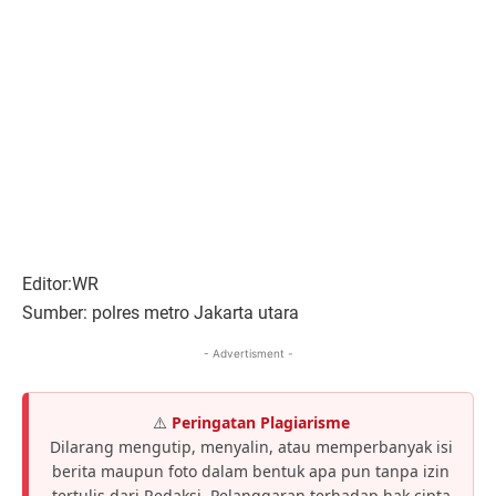
Editor:WR
Sumber: polres metro Jakarta utara
- Advertisment -
⚠️
Peringatan Plagiarisme
Dilarang mengutip, menyalin, atau memperbanyak isi
berita maupun foto dalam bentuk apa pun tanpa izin
tertulis dari Redaksi. Pelanggaran terhadap hak cipta