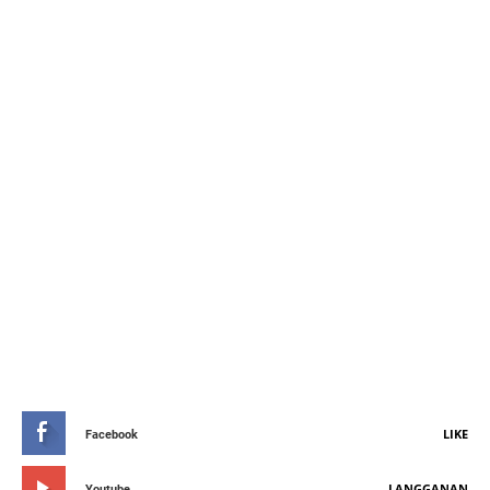
STAY CONNETED
LIKE
Facebook
LANGGANAN
Youtube