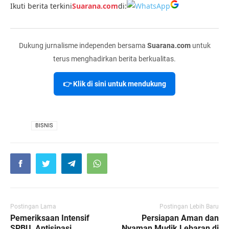
Ikuti berita terkini
Suarana.com
di:
Dukung jurnalisme independen bersama
Suarana.com
untuk
terus menghadirkan berita berkualitas.
👉 Klik di sini untuk mendukung
VIA
BISNIS
Postingan Lama
Postingan Lebih Baru
Pemeriksaan Intensif
Persiapan Aman dan
SPBU, Antisipasi
Nyaman Mudik Lebaran di