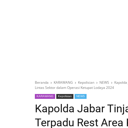
Beranda
KARAWANG
Kepolisian
NEWS
Kapolda
Lintas Sektor dalam Operasi Ketupat Lodaya 2024
KARAWANG
Kepolisian
NEWS
Kapolda Jabar Tin
Terpadu Rest Area