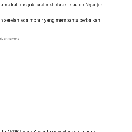
tama kali mogok saat melintas di daerah Nganjuk.
an setelah ada montir yang membantu perbaikan
dvertisement
erto AKPB Ihram Kustarto menerjunkan jajaran