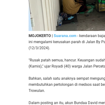
MOJOKERTO |
Suarana.com
- kendaraan baja
ini mengalami kerusakan parah di Jalan By 
(12/3/2024).
"Rusak patah semua, hancur. Keuangan sudah n
(Kamis)," ujar Royadi (40) warga Jalan Percet
Bahkan, salah satu anaknya sempat mengungg
membutuhkan pertolongan di medsos saat ber
Trowulan.
Dalam posting an itu, akun Bundaa David men