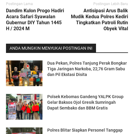
Postingan Lama
Postingan Lebih Baru
Dandim Kulon Progo Hadiri
Antisipasi Arus Balik
Acara Safari Syawalan
Mudik Kedua Polres Kediri
Gubernur DIY Tahun 1445
Tingkatkan Patroli Rutin
H / 2024 M
Obyek Vital
ANDA MUNGKIN MENYUKAI POSTINGAN INI
Dua Pekan, Polres Tanjung Perak Bongkar
Tiga Jaringan Narkoba, 22,76 Gram Sabu
dan Pil Ekstasi Disita
Polsek Kebomas Gandeng YALPK Group
Gelar Baksos Ojol Gresik Sumringah
Dapat Sembako dan BBM Gratis
Polres Blitar Siapkan Personel Tanggap