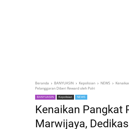
Beranda
BANYUASIN
Kepolisian
NEWS
Kenaika
Pelanggaran Diberi Reward oleh Polri
BANYUASIN
Kepolisian
NEWS
Kenaikan Pangkat 
Marwijaya, Dedikas