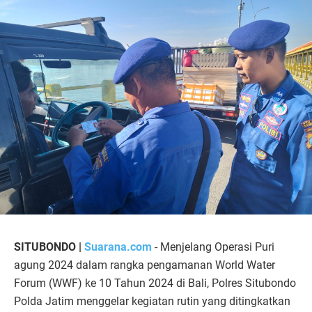
SITUBONDO |
Suarana.com
- Menjelang Operasi Puri
agung 2024 dalam rangka pengamanan World Water
Forum (WWF) ke 10 Tahun 2024 di Bali, Polres Situbondo
Polda Jatim menggelar kegiatan rutin yang ditingkatkan