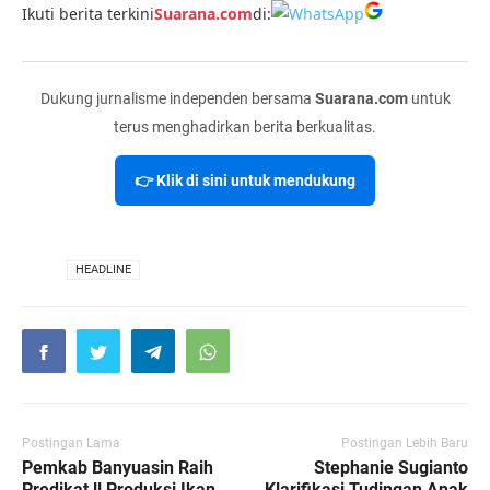
Ikuti berita terkini
Suarana.com
di:
Dukung jurnalisme independen bersama
Suarana.com
untuk
terus menghadirkan berita berkualitas.
👉 Klik di sini untuk mendukung
VIA
HEADLINE
Postingan Lama
Postingan Lebih Baru
Pemkab Banyuasin Raih
Stephanie Sugianto
Predikat ll Produksi Ikan
Klarifikasi Tudingan Anak