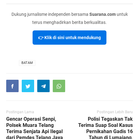
Dukung jurnalisme independen bersama
Suarana.com
untuk
terus menghadirkan berita berkualitas.
👉 Klik di sini untuk mendukung
VIA
BATAM
Postingan Lama
Postingan Lebih Baru
Gencar Operasi Senpi,
Polisi Tegaskan Tak
Polsek Muara Telang
Terima Suap Soal Kasus
Terima Senjata Api Ilegal
Pernikahan Gadis 16
dari Pemdes Telang Jaya
Tahun di Lumajang,