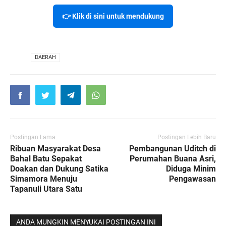
👉 Klik di sini untuk mendukung
VIA
DAERAH
Postingan Lama
Postingan Lebih Baru
Ribuan Masyarakat Desa
Pembangunan Uditch di
Bahal Batu Sepakat
Perumahan Buana Asri,
Doakan dan Dukung Satika
Diduga Minim
Simamora Menuju
Pengawasan
Tapanuli Utara Satu
ANDA MUNGKIN MENYUKAI POSTINGAN INI