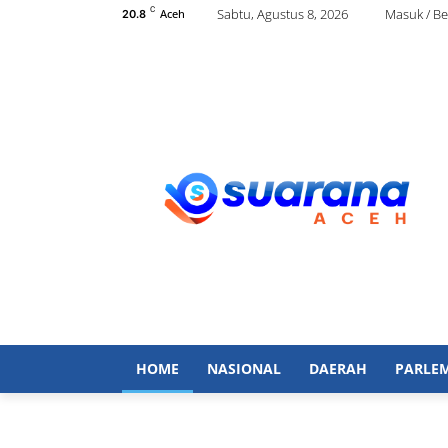
C
Sabtu, Agustus 8, 2026
Masuk / B
Aceh
20.8
HOME
NASIONAL
DAERAH
PARLE