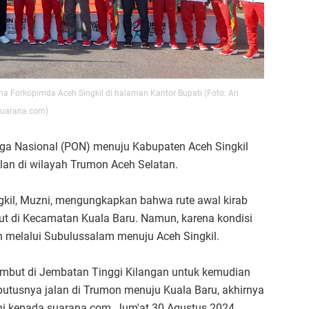
Forkopimda Aceh Singkil di halaman Kantor Bupati (Foto: Ari
Suarana.com)
raga Nasional (PON) menuju Kabupaten Aceh Singkil
lan di wilayah Trumon Aceh Selatan.
kil, Muzni, mengungkapkan bahwa rute awal kirab
ut di Kecamatan Kuala Baru. Namun, karena kondisi
n melalui Subulussalam menuju Aceh Singkil.
Sambut di Jembatan Tinggi Kilangan untuk kemudian
putusnya jalan di Trumon menuju Kuala Baru, akhirnya
zni kepada suarana.com, Jum'at 30 Agustus 2024.