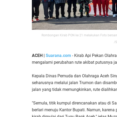
Rombongan Kirab PON ke 21 melakukan Foto bersama 
/
ACEH |
Suarana.com
- Kirab Api Pekan Olah
mengalami perubahan rute akibat putusnya ja
Kepala Dinas Pemuda dan Olahraga Aceh Sing
seharusnya melalui jalan Trumon dan disamb
jalan yang tidak memungkinkan, rute dialihka
"Semula, titik kumpul direncanakan atau di 
berlari menuju Kantor Bupati. Namun, karena 
kirab dimulai dari Tugu Bank Aceh," jelas Mu