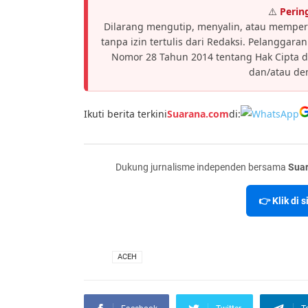
⚠️
Perin
Dilarang mengutip, menyalin, atau memper
tanpa izin tertulis dari Redaksi. Pelanggar
Nomor 28 Tahun 2014 tentang Hak Cipta 
dan/atau den
Ikuti berita terkini
Suarana.com
di:
Dukung jurnalisme independen bersama
Sua
👉 Klik di 
VIA
ACEH