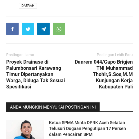
VIA
DAERAH
Postingan Lama
Postingan Lebih Baru
Proyek Drainase di
Danrem 044/Gapo Brigjen
Palumbonsari Karawang
TNI Muhammad
Timur Dipertanyakan
Thohir,S.Sos,M.M
Warga, Diduga Tak Sesuai
Kunjungan Kerja
Spesifikasi
Kabupaten Pali
ANDA MUNGKIN MENYUKAI POSTINGAN INI
Ketua SPMA Minta DPRK Aceh Selatan
Telusuri Dugaan Pengutipan 17 Persen
dalam Pencairan SPM