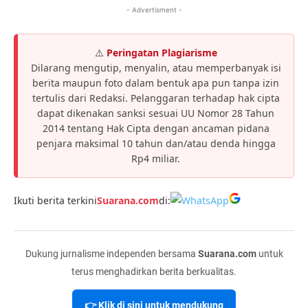
- Advertisment -
⚠️
Peringatan Plagiarisme
Dilarang mengutip, menyalin, atau memperbanyak isi
berita maupun foto dalam bentuk apa pun tanpa izin
tertulis dari Redaksi. Pelanggaran terhadap hak cipta
dapat dikenakan sanksi sesuai UU Nomor 28 Tahun
2014 tentang Hak Cipta dengan ancaman pidana
penjara maksimal 10 tahun dan/atau denda hingga
Rp4 miliar.
Ikuti berita terkini
Suarana.com
di:
Dukung jurnalisme independen bersama
Suarana.com
untuk
terus menghadirkan berita berkualitas.
👉 Klik di sini untuk mendukung