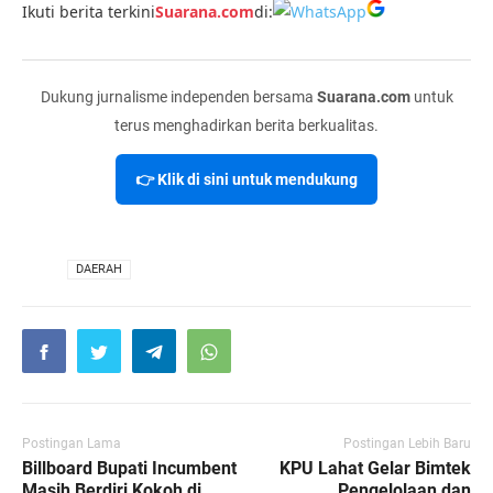
Ikuti berita terkini
Suarana.com
di:
Dukung jurnalisme independen bersama
Suarana.com
untuk
terus menghadirkan berita berkualitas.
👉 Klik di sini untuk mendukung
VIA
DAERAH
Postingan Lama
Postingan Lebih Baru
Billboard Bupati Incumbent
KPU Lahat Gelar Bimtek
Masih Berdiri Kokoh di
Pengelolaan dan