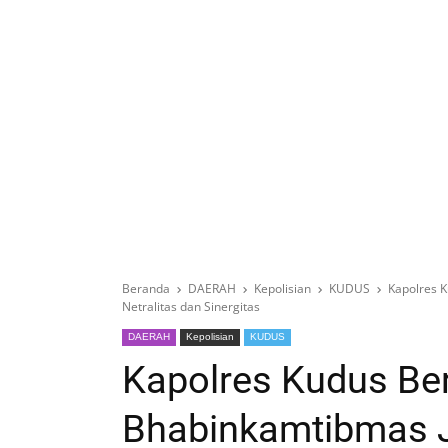
Beranda
DAERAH
Kepolisian
KUDUS
Kapolres K
Netralitas dan Sinergitas
DAERAH
Kepolisian
KUDUS
Kapolres Kudus Be
Bhabinkamtibmas J