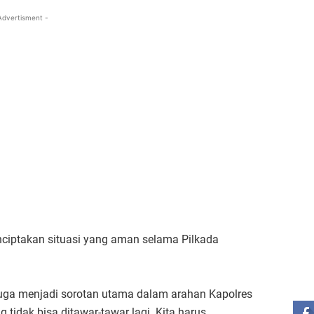
Advertisment -
nciptakan situasi yang aman selama Pilkada
ST
 juga menjadi sorotan utama dalam arahan Kapolres
g tidak bisa ditawar-tawar lagi. Kita harus