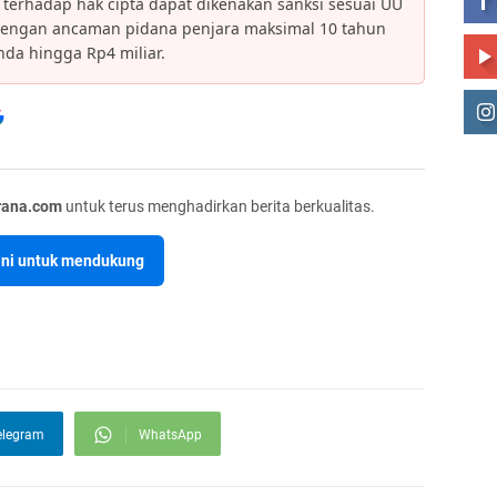
an terhadap hak cipta dapat dikenakan sanksi sesuai UU
dengan ancaman pidana penjara maksimal 10 tahun
da hingga Rp4 miliar.
rana.com
untuk terus menghadirkan berita berkualitas.
sini untuk mendukung
elegram
WhatsApp