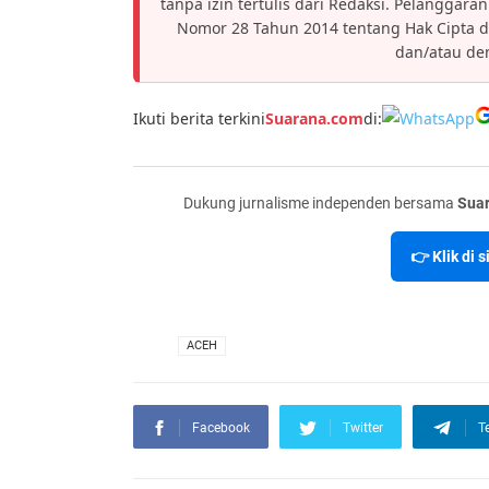
tanpa izin tertulis dari Redaksi. Pelanggar
Nomor 28 Tahun 2014 tentang Hak Cipta 
dan/atau den
Ikuti berita terkini
Suarana.com
di:
Dukung jurnalisme independen bersama
Sua
👉 Klik di 
VIA
ACEH
Facebook
Twitter
T