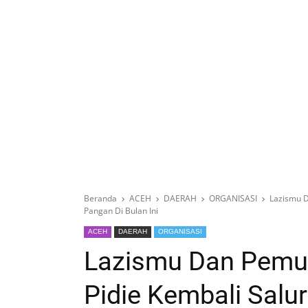
Beranda
ACEH
DAERAH
ORGANISASI
Lazismu 
Pangan Di Bulan Ini
ACEH
DAERAH
ORGANISASI
Lazismu Dan Pem
Pidie Kembali Sal