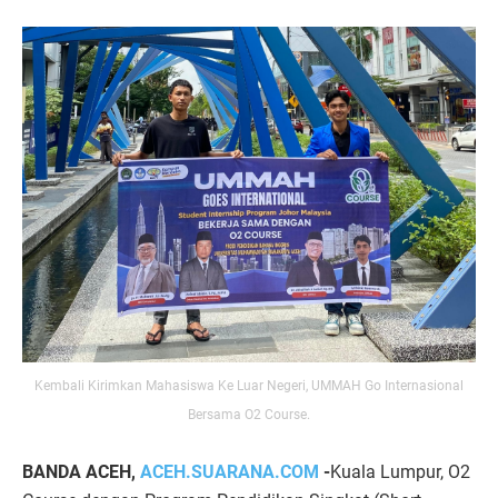
Kembali Kirimkan Mahasiswa Ke Luar Negeri, UMMAH Go Internasional
Bersama O2 Course.
BANDA ACEH,
ACEH.SUARANA.COM
-
Kuala Lumpur, O2