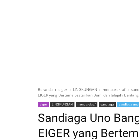
Beranda
eiger
LINGKUNGAN
menparekraf
sand
EIGER yang Bertema Lestarikan Bumi dan Jelajahi Bentang
eiger
LINGKUNGAN
menparekraf
sandiaga
sandiaga uno
Sandiaga Uno Ban
EIGER yang Bertem