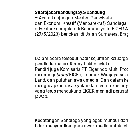
Suarajabarbandungraya/Bandung
–
Acara kunjungan Menteri Pariwisata
dan Ekonomi Kreatif (Menparekraf) Sandiaga 
adventure unggulan di Bandung yaitu EIGER A
(27/5/2023) berlokasi di Jalan Sumatera, Bra
Dalam acara tersebut hadir sejumlah keluarg
pendiri termasuk
Ronny Lukito selaku
Pendiri juga Komisaris PT Eigerindo Multi Pro
menaungi
brand
EIGER, Imanuel Wirajaya sela
Land, dan puluhan awak media.
Dan dalam ke
mengucapkan rasa syukur dan terima kasihnya
yang terus mendukung EIGER menjadi perusah
jawab.
Kedatangan Sandiaga yang agak mundur dari 
tidak menyurutkan para awak media untuk tet