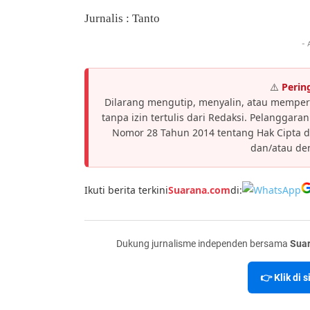
Jurnalis : Tanto
- 
⚠️
Perin
Dilarang mengutip, menyalin, atau memper
tanpa izin tertulis dari Redaksi. Pelanggar
Nomor 28 Tahun 2014 tentang Hak Cipta 
dan/atau den
Ikuti berita terkini
Suarana.com
di:
Dukung jurnalisme independen bersama
Sua
👉 Klik di 