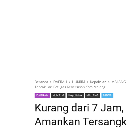
Beranda
DAERAH
HUKRIM
Kepolisian
MALANG
Tabrak Lari Petugas Kebersihan Kota Malang
DAERAH
HUKRIM
Kepolisian
MALANG
NEWS
Kurang dari 7 Jam, 
Amankan Tersangka