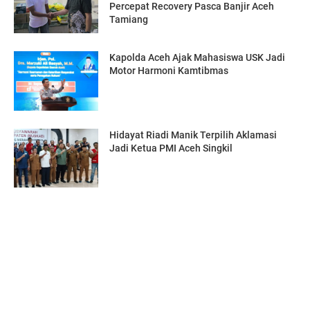
Percepat Recovery Pasca Banjir Aceh
Tamiang
Kapolda Aceh Ajak Mahasiswa USK Jadi
Motor Harmoni Kamtibmas
Hidayat Riadi Manik Terpilih Aklamasi
Jadi Ketua PMI Aceh Singkil