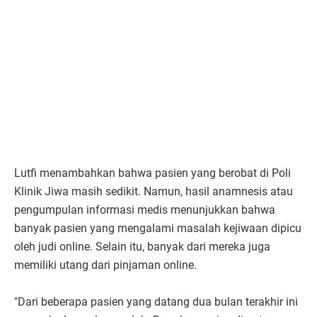
Lutfi menambahkan bahwa pasien yang berobat di Poli
Klinik Jiwa masih sedikit. Namun, hasil anamnesis atau
pengumpulan informasi medis menunjukkan bahwa
banyak pasien yang mengalami masalah kejiwaan dipicu
oleh judi online. Selain itu, banyak dari mereka juga
memiliki utang dari pinjaman online.
"Dari beberapa pasien yang datang dua bulan terakhir ini