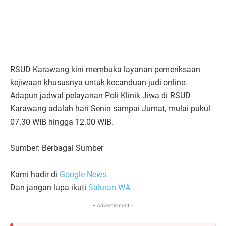
RSUD Karawang kini membuka layanan pemeriksaan
kejiwaan khususnya untuk kecanduan judi online.
Adapun jadwal pelayanan Poli Klinik Jiwa di RSUD
Karawang adalah hari Senin sampai Jumat, mulai pukul
07.30 WIB hingga 12.00 WIB.
Sumber: Berbagai Sumber
Kami hadir di
Google News
Dan jangan lupa ikuti
Saluran WA
- Advertisment -