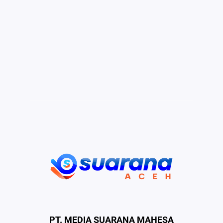
PT. MEDIA SUARANA MAHESA