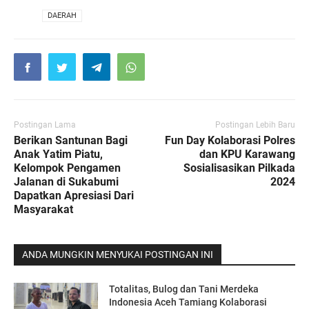
VIA
DAERAH
Postingan Lama
Postingan Lebih Baru
Berikan Santunan Bagi
Fun Day Kolaborasi Polres
Anak Yatim Piatu,
dan KPU Karawang
Kelompok Pengamen
Sosialisasikan Pilkada
Jalanan di Sukabumi
2024
Dapatkan Apresiasi Dari
Masyarakat
ANDA MUNGKIN MENYUKAI POSTINGAN INI
Totalitas, Bulog dan Tani Merdeka
Indonesia Aceh Tamiang Kolaborasi