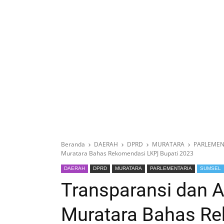
Beranda
DAERAH
DPRD
MURATARA
PARLEMEN
Muratara Bahas Rekomendasi LKPJ Bupati 2023
DAERAH
DPRD
MURATARA
PARLEMENTARIA
SUMSEL
Transparansi dan A
Muratara Bahas R