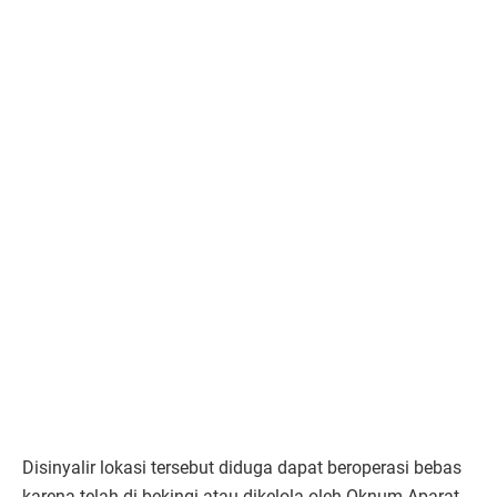
Disinyalir lokasi tersebut diduga dapat beroperasi bebas
karena telah di bekingi atau dikelola oleh Oknum Aparat