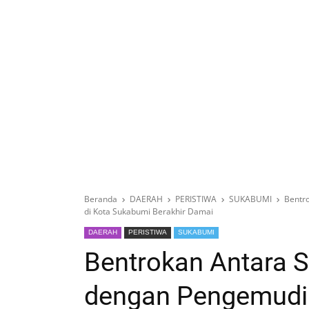
Beranda
DAERAH
PERISTIWA
SUKABUMI
Bentr
di Kota Sukabumi Berakhir Damai
DAERAH
PERISTIWA
SUKABUMI
Bentrokan Antara 
dengan Pengemudi O