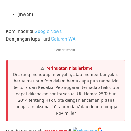
(Ihwan)
Kami hadir di
Google News
Dan jangan lupa ikuti
Saluran WA
- Advertisment -
⚠️
Peringatan Plagiarisme
Dilarang mengutip, menyalin, atau memperbanyak isi
berita maupun foto dalam bentuk apa pun tanpa izin
tertulis dari Redaksi. Pelanggaran terhadap hak cipta
dapat dikenakan sanksi sesuai UU Nomor 28 Tahun
2014 tentang Hak Cipta dengan ancaman pidana
penjara maksimal 10 tahun dan/atau denda hingga
Rp4 miliar.
Ikuti berita terkini
Suarana.com
di: