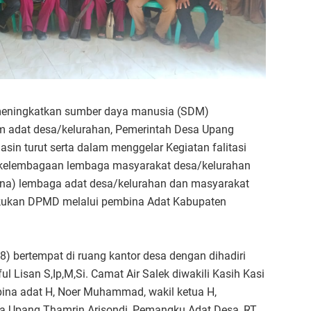
meningkatkan sumber daya manusia (SDM)
m adat desa/kelurahan, Pemerintah Desa Upang
in turut serta dalam menggelar Kegiatan falitasi
kelembagaan lembaga masyarakat desa/kelurahan
runa) lembaga adat desa/kelurahan dan masyarakat
akukan DPMD melalui pembina Adat Kabupaten
8) bertempat di ruang kantor desa dengan dihadiri
 Lisan S,Ip,M,Si. Camat Air Salek diwakili Kasih Kasi
bina adat H, Noer Muhammad, wakil ketua H,
a Upang Thamrin Arisondi, Pemangku Adat Desa, RT,