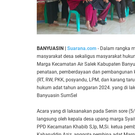
BANYUASIN |
Suarana.com
- Dalam rangka 
masyarakat desa sekaligus masyarakat huku
Marga Kecamatan Air Salek Kabupaten Banyuas
penataan, pemberdayaan dan pembangunan 
(RT, RW, PKK, posyandu, LPM, dan karang ta
hukum adat tahun anggaran 2024. yang di l
Banyuasin SumSel
Acara yang di laksanakan pada Senin sore (5/
langsung oleh kepala desa upang marga Syaiful
PPD Kecamatan Khabib S,Ip, M,Si. ketua pem
Kaharuddin Aziz, anggota pembina adat Marg