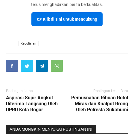
terus menghadirkan berita berkualitas.
👉 Klik di sini untuk mendukung
VIA
Kepolisian
Postingan Lama
Postingan Lebih Baru
Aspirasi Supir Angkot
Pemusnahan Ribuan Botol
Diterima Langsung Oleh
Miras dan Knalpot Brong
DPRD Kota Bogor
Oleh Polresta Sukabumi
ANDA MUNGKIN MENYUKAI POSTINGAN INI